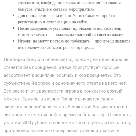
транзакции, конфиденциальная информация, активация
бонусов, участие в сетевых мероприятиях.
Для пополнения счета в Пин Уп необходимо пройти
регистрацию и авторизацию на сайте.
После завершения установки приложения пользователь
может вернуть первоначальные настройки своего гаджета.
Игроки не могут постоянно побеждать – проигрыш является
неотъемлемой частью игрового процесса.
Подборка бонусов обновляется, поэтому ни один игрок не
станется без поощрения. Здесь присутствует хороший
ассортимент дисциплин, роспись и коэффициенты. Это
субъективный вопрос и однозначного ответа на него нет.
Все зависит от удачливости игрока в конкретно взятый
момент. Турниры в казино Пинап отличаются своим
широким разнообразием, но абсолютное большинство из
них носит не постоянный, а временный характер. Стоимость
участия 5000 рублей, но билет можно получить и бесплатно,
при условии активного совершения ставок и участия в