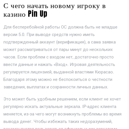
С чего начать новому игроку в
казино Pin Up
Для бесперебойной работы ОС должна быть не младше
версии 5.0. При выводе средств нужно иметь
подтвержденный аккаунт (верификация), а сама заявка
может рассматриваться от пары минут до нескольких
часов. Если проблем с входом нет, достаточно просто
ввести данные и нажать «Вход». Игровая деятельность
регулируется лицензией, выданной властями Кюрасао.
Благодаря этому можно не беспокоиться о честности
заведения, выплатах и сохранности личных данных.
Это может быть удобным решением, если клиент не хочет
регулярно искать актуальные зеркала. IP-адрес клиента
меняется, из-за чего могут возникнуть проблемы во время
вывода денег. Чтобы избежать таких недоразумений,