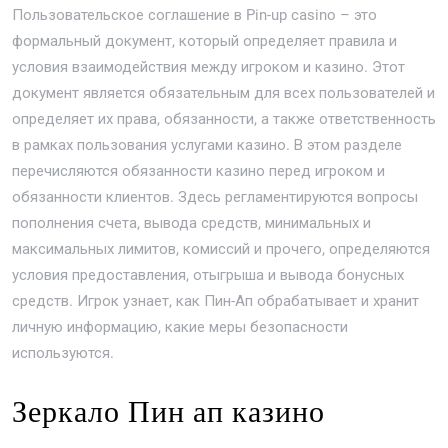
Пользовательское соглашение в Pin-up casino – это
формальный документ, который определяет правила и
условия взаимодействия между игроком и казино. Этот
документ является обязательным для всех пользователей и
определяет их права, обязанности, а также ответственность
в рамках пользования услугами казино. В этом разделе
перечисляются обязанности казино перед игроком и
обязанности клиентов. Здесь регламентируются вопросы
пополнения счета, вывода средств, минимальных и
максимальных лимитов, комиссий и прочего, определяются
условия предоставления, отыгрыша и вывода бонусных
средств. Игрок узнает, как Пин-Ап обрабатывает и хранит
личную информацию, какие меры безопасности
используются.
Зеркало Пин ап казино