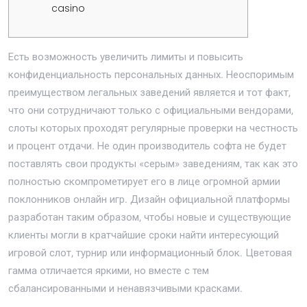
casino
Есть возможность увеличить лимиты и повысить
конфиденциальность персональных данных. Неоспоримым
преимуществом легальных заведений является и тот факт,
что они сотрудничают только с официальными вендорами,
слоты которых проходят регулярные проверки на честность
и процент отдачи. Не один производитель софта не будет
поставлять свои продукты «серым» заведениям, так как это
полностью скомпрометирует его в лице огромной армии
поклонников онлайн игр. Дизайн официальной платформы
разработан таким образом, чтобы новые и существующие
клиенты могли в кратчайшие сроки найти интересующий
игровой слот, турнир или информационный блок. Цветовая
гамма отличается яркими, но вместе с тем
сбалансированными и ненавязчивыми красками.