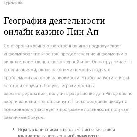
турнирах.
География деятельности
онлайн казино Пин Ап
Со стороны казино ответственная игра подразумевает
информирование игроков, предоставление информации о
рисках и советов по ответственной игре. Он сотрудничает с
организациями, оказывающими помощь людям с
проблемами азартной зависимости. Чтобы запустить игры
платно и получить бонусы, игроки должны
зарегистрироваться, получить разрешение для Pin up casino
вход и заполнить свой аккаунт. После создания аккаунта
пользователь участвует в программе лояльности, получает
различные бонусы.
Играть в казино можно не только с использованием
компьютера, существует и мобильная версия.