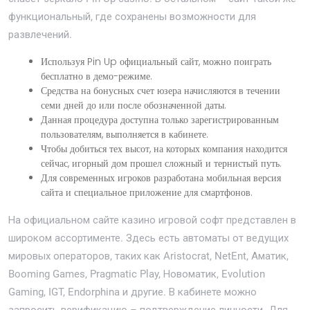
функциональный, где сохранены возможности для
развлечений.
Используя Pin Up официальный сайт, можно поиграть
бесплатно в демо-режиме.
Средства на бонусных счет юзера начисляются в течении
семи дней до или после обозначенной даты.
Данная процедура доступна только зарегистрированным
пользователям, выполняется в кабинете.
Чтобы добиться тех высот, на которых компания находится
сейчас, игорный дом прошел сложный и тернистый путь.
Для современных игроков разработана мобильная версия
сайта и специальное приложение для смартфонов.
На официальном сайте казино игровой софт представлен в
широком ассортименте. Здесь есть автоматы от ведущих
мировых операторов, таких как Aristocrat, NetEnt, Аматик,
Booming Games, Pragmatic Play, Новоматик, Evolution
Gaming, IGT, Endorphina и другие. В кабинете можно