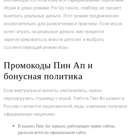
рекомендуется пользоваться официальными зеркалами.
Играя в демо-режиме Pin Up casino, гемблер не сможет
выиграть реальные деньги. Этот режим предназначен
исключительно для развлечения и практики. Если игрок
хочет играть на реальные деньги, ему придется
зарегистрироваться, внести депозит и выбрать
соответствующий режим игры.
Промокоды Пин Ап и
бонусная политика
Если виртуальные монеты закончились, нужно
перезагрузить страницу с игрой. Работа Пин Ап казино в
России считается лицензионной, ведь компания получила
официальную лицензию.
В казино Пин Ап зеркало, работающее прямо сейчас,
располагается на официальном сайте.