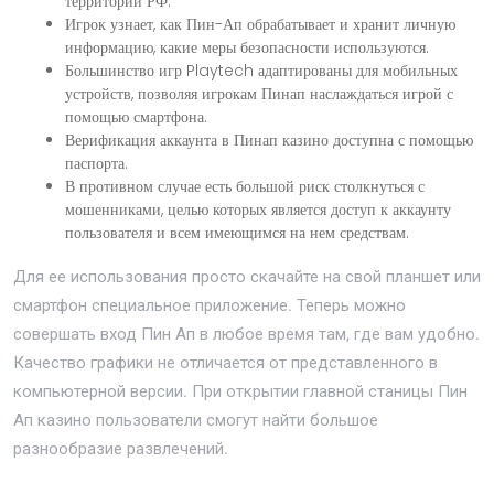
территории РФ.
Игрок узнает, как Пин-Ап обрабатывает и хранит личную
информацию, какие меры безопасности используются.
Большинство игр Playtech адаптированы для мобильных
устройств, позволяя игрокам Пинап наслаждаться игрой с
помощью смартфона.
Верификация аккаунта в Пинап казино доступна с помощью
паспорта.
В противном случае есть большой риск столкнуться с
мошенниками, целью которых является доступ к аккаунту
пользователя и всем имеющимся на нем средствам.
Для ее использования просто скачайте на свой планшет или
смартфон специальное приложение. Теперь можно
совершать вход Пин Ап в любое время там, где вам удобно.
Качество графики не отличается от представленного в
компьютерной версии. При открытии главной станицы Пин
Ап казино пользователи смогут найти большое
разнообразие развлечений.